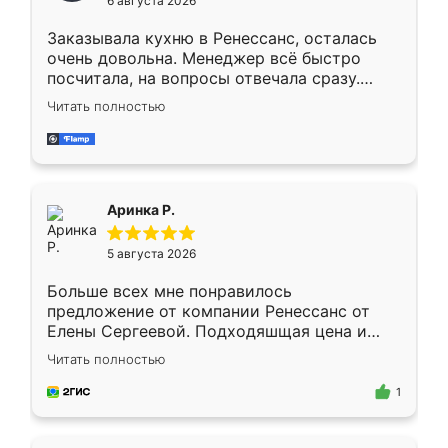
6 августа 2026
мебели буду заказывать только здесь.
Заказывала кухню в Ренессанс, осталась
очень довольна. Менеджер всё быстро
посчитала, на вопросы отвечала сразу.
Замерщик приехал в субботу, подошёл к
Читать полностью
делу со всей ответственностью. Собрали
за день, ребята работали аккуратно, даже
пыли почти не было. Качество отличное,
ящики ходят плавно, ничего не скрипит.
Всё подошло как влитое.
Аринка Р.
5 августа 2026
Больше всех мне понравилось
предложение от компании Ренессанс от
Елены Сергеевой. Подходяшщая цена и
короткие сроки изготовления. Приехавший
Читать полностью
для замера сотрудник Владислав
предложил по моему эскизу самый
1
подходящий вариант шкафа. Немного его
видоизменил, получилось даже лучше, чем