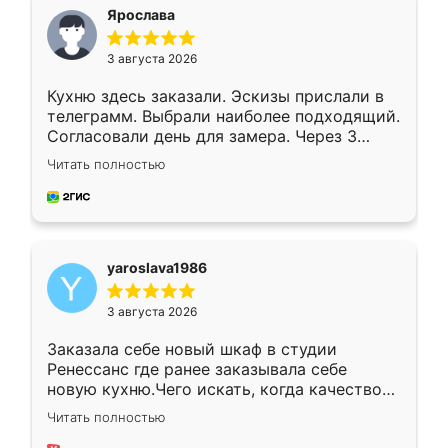
я хотела.
Ярослава
3 августа 2026
Кухню здесь заказали. Эскизы прислали в
телеграмм. Выбрали наиболее подходящий.
Согласовали день для замера. Через 3
недели кухня была уже готова. Остались
Читать полностью
довольны работой. Спасибо Ренессанс
мебель за качественную работу!
yaroslava1986
3 августа 2026
Заказала себе новый шкаф в студии
Ренессанс где ранее заказывала себе
новую кухню.Чего искать, когда качеством
вполне довольна. Служит кухня уже почти
Читать полностью
два года, нареканий нет.