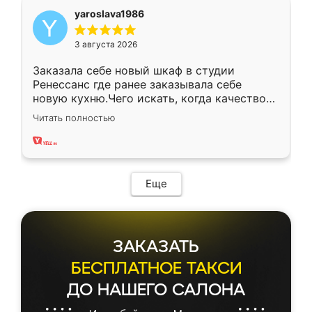
yaroslava1986
3 августа 2026
Заказала себе новый шкаф в студии
Ренессанс где ранее заказывала себе
новую кухню.Чего искать, когда качеством
вполне довольна. Служит кухня уже почти
Читать полностью
два года, нареканий нет.
Еще
ЗАКАЗАТЬ
БЕСПЛАТНОЕ ТАКСИ
ДО НАШЕГО САЛОНА