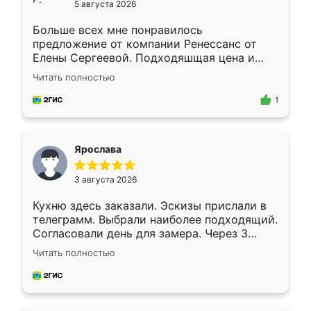
5 августа 2026
Больше всех мне понравилось
предложение от компании Ренессанс от
Елены Сергеевой. Подходяшщая цена и
короткие сроки изготовления. Приехавший
Читать полностью
для замера сотрудник Владислав
предложил по моему эскизу самый
1
подходящий вариант шкафа. Немного его
видоизменил, получилось даже лучше, чем
я хотела.
Ярослава
3 августа 2026
Кухню здесь заказали. Эскизы прислали в
телеграмм. Выбрали наиболее подходящий.
Согласовали день для замера. Через 3
недели кухня была уже готова. Остались
Читать полностью
довольны работой. Спасибо Ренессанс
мебель за качественную работу!