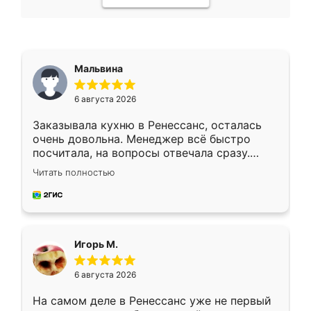
Мальвина
6 августа 2026
Заказывала кухню в Ренессанс, осталась
очень довольна. Менеджер всё быстро
посчитала, на вопросы отвечала сразу.
Замерщик приехал в субботу, подошёл к
Читать полностью
делу со всей ответственностью. Собрали
за день, ребята работали аккуратно, даже
пыли почти не было. Качество отличное,
ящики ходят плавно, ничего не скрипит.
Всё подошло как влитое.
Игорь М.
6 августа 2026
На самом деле в Ренессанс уже не первый