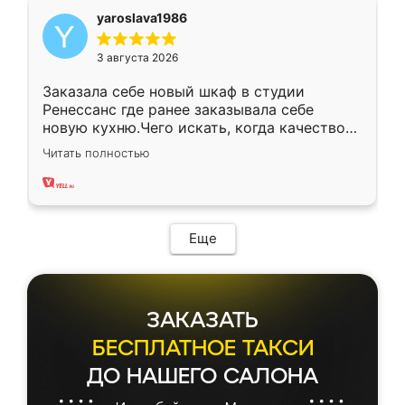
yaroslava1986
3 августа 2026
Заказала себе новый шкаф в студии
Ренессанс где ранее заказывала себе
новую кухню.Чего искать, когда качеством
вполне довольна. Служит кухня уже почти
Читать полностью
два года, нареканий нет.
Еще
ЗАКАЗАТЬ
БЕСПЛАТНОЕ ТАКСИ
ДО НАШЕГО САЛОНА