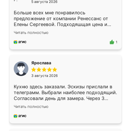
5 августа 2026
Больше всех мне понравилось
предложение от компании Ренессанс от
Елены Сергеевой. Подходяшщая цена и
короткие сроки изготовления. Приехавший
Читать полностью
для замера сотрудник Владислав
предложил по моему эскизу самый
1
подходящий вариант шкафа. Немного его
видоизменил, получилось даже лучше, чем
я хотела.
Ярослава
3 августа 2026
Кухню здесь заказали. Эскизы прислали в
телеграмм. Выбрали наиболее подходящий.
Согласовали день для замера. Через 3
недели кухня была уже готова. Остались
Читать полностью
довольны работой. Спасибо Ренессанс
мебель за качественную работу!