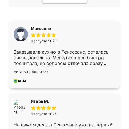
Мальвина
6 августа 2026
Заказывала кухню в Ренессанс, осталась
очень довольна. Менеджер всё быстро
посчитала, на вопросы отвечала сразу.
Замерщик приехал в субботу, подошёл к
Читать полностью
делу со всей ответственностью. Собрали
за день, ребята работали аккуратно, даже
пыли почти не было. Качество отличное,
ящики ходят плавно, ничего не скрипит.
Всё подошло как влитое.
Игорь М.
6 августа 2026
На самом деле в Ренессанс уже не первый