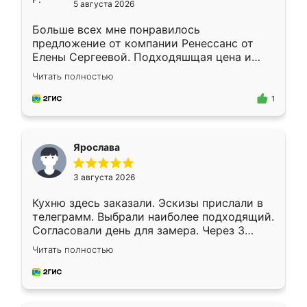
5 августа 2026
Больше всех мне понравилось
предложение от компании Ренессанс от
Елены Сергеевой. Подходяшщая цена и
короткие сроки изготовления. Приехавший
Читать полностью
для замера сотрудник Владислав
предложил по моему эскизу самый
1
подходящий вариант шкафа. Немного его
видоизменил, получилось даже лучше, чем
я хотела.
Ярослава
3 августа 2026
Кухню здесь заказали. Эскизы прислали в
телеграмм. Выбрали наиболее подходящий.
Согласовали день для замера. Через 3
недели кухня была уже готова. Остались
Читать полностью
довольны работой. Спасибо Ренессанс
мебель за качественную работу!