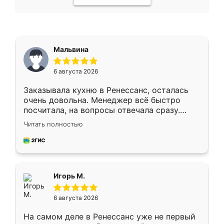
Мальвина
6 августа 2026
Заказывала кухню в Ренессанс, осталась
очень довольна. Менеджер всё быстро
посчитала, на вопросы отвечала сразу.
Замерщик приехал в субботу, подошёл к
Читать полностью
делу со всей ответственностью. Собрали
за день, ребята работали аккуратно, даже
пыли почти не было. Качество отличное,
ящики ходят плавно, ничего не скрипит.
Всё подошло как влитое.
Игорь М.
6 августа 2026
На самом деле в Ренессанс уже не первый