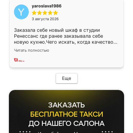
yaroslava1986
3 августа 2026
Заказала себе новый шкаф в студии
Ренессанс где ранее заказывала себе
новую кухню.Чего искать, когда качеством
вполне довольна. Служит кухня уже почти
Читать полностью
два года, нареканий нет.
Еще
ЗАКАЗАТЬ
БЕСПЛАТНОЕ ТАКСИ
ДО НАШЕГО САЛОНА