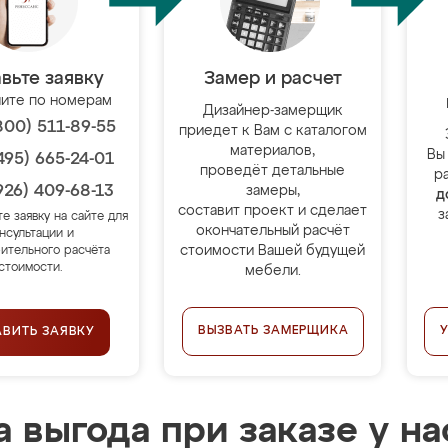
вьте заявку
Замер и расчет
ите по номерам
Дизайнер-замерщик
800) 511-89-55
приедет к Вам с каталогом
материалов,
Вы
495) 665-24-01
проведёт детальные
р
926) 409-68-13
замеры,
д
составит проект и сделает
з
те заявку на сайте для
окончательный расчёт
нсультации и
стоимости Вашей будущей
ительного расчёта
стоимости.
мебели.
ВЫЗВАТЬ ЗАМЕРЩИКА
АВИТЬ ЗАЯВКУ
 выгода при заказе у на