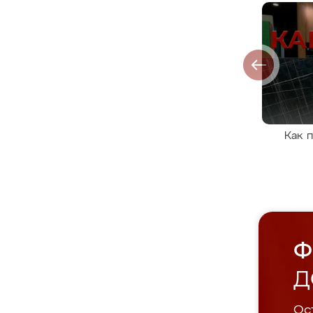
Как 
Ф
Д
Ост