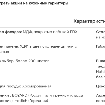
реть акции на кухонные гарнитуры
Характерист
ал фасадов:
МДФ, покрытые плёнкой ПВХ
Сто
из и
я панель:
ХДФ в цвет столешницы или с
Габа
чатью
а выбор, более 200 цветов
Выка
танд
Hett
без 
ля посуды:
Хромированная
Цоко
ники :
BOYARD (Россия) или премиум класса
Аксе
встрия), Hettich (Германия)
волш