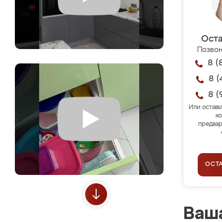
Оста
Позвон
8 (
8 (
8 (
Или оставь
ко
предвар
ОСТ
Ваша