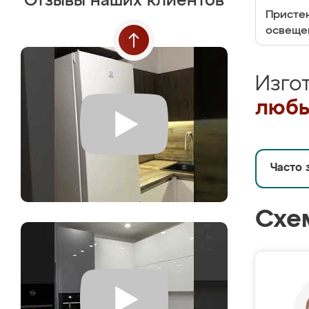
Отзывы наших клиентов
Пристен
освеще
Изго
любы
Часто 
Схе