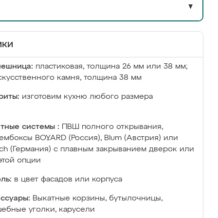
▼
ики
лешница:
пластиковая, толщина 26 мм или 38 мм;
скусственного камня, толщина 38 мм
риты:
изготовим кухню любого размера
тные системы :
ПВШ полного открывания,
ембоксы BOYARD (Россия), Blum (Австрия) или
ich (Германия) с плавным закрыванием дверок или
этой опции
ль:
в цвет фасадов или корпуса
ссуары:
Выкатные корзины, бутылочницы,
ебные уголки, карусели