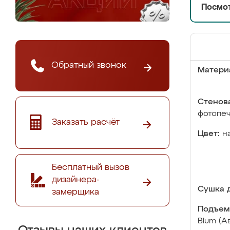
Посмот
Обратный звонок
Матери
Стенова
фотопе
Заказать расчёт
Цвет:
н
Бесплатный вызов
дизайнера-
Сушка д
замерщика
Подъем
Blum (А