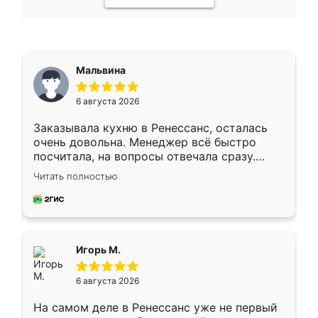
Мальвина
6 августа 2026
Заказывала кухню в Ренессанс, осталась
очень довольна. Менеджер всё быстро
посчитала, на вопросы отвечала сразу.
Замерщик приехал в субботу, подошёл к
Читать полностью
делу со всей ответственностью. Собрали
за день, ребята работали аккуратно, даже
пыли почти не было. Качество отличное,
ящики ходят плавно, ничего не скрипит.
Всё подошло как влитое.
Игорь М.
6 августа 2026
На самом деле в Ренессанс уже не первый