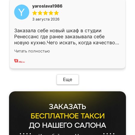
yaroslava1986
3 августа 2026
Заказала себе новый шкаф в студии
Ренессанс где ранее заказывала себе
новую кухню.Чего искать, когда качеством
вполне довольна. Служит кухня уже почти
Читать полностью
два года, нареканий нет.
Еще
ЗАКАЗАТЬ
БЕСПЛАТНОЕ ТАКСИ
ДО НАШЕГО САЛОНА