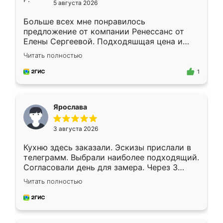
5 августа 2026
Больше всех мне понравилось
предложение от компании Ренессанс от
Елены Сергеевой. Подходяшщая цена и
короткие сроки изготовления. Приехавший
Читать полностью
для замера сотрудник Владислав
предложил по моему эскизу самый
1
подходящий вариант шкафа. Немного его
видоизменил, получилось даже лучше, чем
я хотела.
Ярослава
3 августа 2026
Кухню здесь заказали. Эскизы прислали в
телеграмм. Выбрали наиболее подходящий.
Согласовали день для замера. Через 3
недели кухня была уже готова. Остались
Читать полностью
довольны работой. Спасибо Ренессанс
мебель за качественную работу!