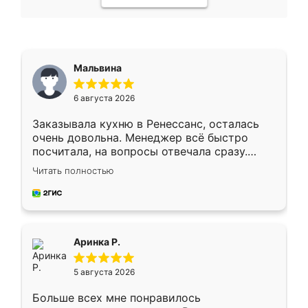
Мальвина
6 августа 2026
Заказывала кухню в Ренессанс, осталась
очень довольна. Менеджер всё быстро
посчитала, на вопросы отвечала сразу.
Замерщик приехал в субботу, подошёл к
Читать полностью
делу со всей ответственностью. Собрали
за день, ребята работали аккуратно, даже
пыли почти не было. Качество отличное,
ящики ходят плавно, ничего не скрипит.
Всё подошло как влитое.
Аринка Р.
5 августа 2026
Больше всех мне понравилось