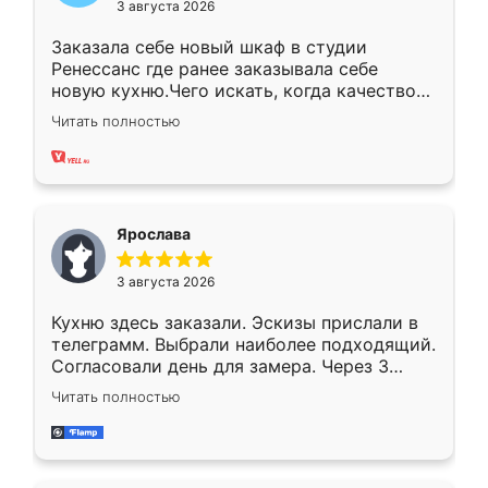
3 августа 2026
Заказала себе новый шкаф в студии
Ренессанс где ранее заказывала себе
новую кухню.Чего искать, когда качеством
вполне довольна. Служит кухня уже почти
Читать полностью
два года, нареканий нет.
Ярослава
3 августа 2026
Кухню здесь заказали. Эскизы прислали в
телеграмм. Выбрали наиболее подходящий.
Согласовали день для замера. Через 3
недели кухня была уже готова. Остались
Читать полностью
довольны работой. Спасибо Ренессанс
мебель за качественную работу!