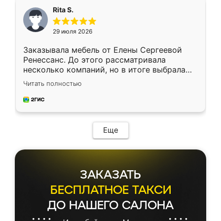
Rita S.
29 июля 2026
Заказывала мебель от Елены Сергеевой
Ренессанс. До этого рассматривала
несколько компаний, но в итоге выбрала
эту. Сначала обговорили условия, потом
Читать полностью
приехал замерщик, всё спокойно объяснил
и снял размеры. Изготовили в срок, с
доставкой тоже никаких проблем не
возникло. Сборку выполнили аккуратно,
мебель сразу встала на свое место без
Еще
каких-либо доработок. Качеством осталась
довольна, все выглядит так, как и ожидала.
ЗАКАЗАТЬ
БЕСПЛАТНОЕ ТАКСИ
ДО НАШЕГО САЛОНА