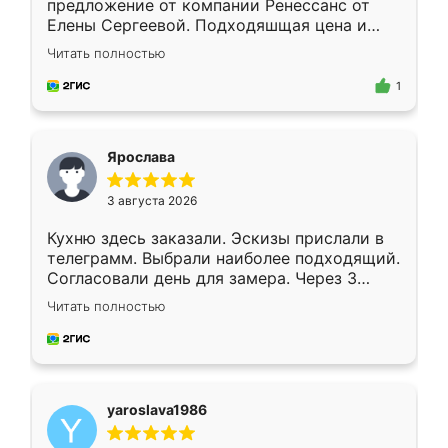
предложение от компании Ренессанс от
Елены Сергеевой. Подходяшщая цена и
короткие сроки изготовления. Приехавший
Читать полностью
для замера сотрудник Владислав
предложил по моему эскизу самый
1
подходящий вариант шкафа. Немного его
видоизменил, получилось даже лучше, чем
я хотела.
Ярослава
3 августа 2026
Кухню здесь заказали. Эскизы прислали в
телеграмм. Выбрали наиболее подходящий.
Согласовали день для замера. Через 3
недели кухня была уже готова. Остались
Читать полностью
довольны работой. Спасибо Ренессанс
мебель за качественную работу!
yaroslava1986