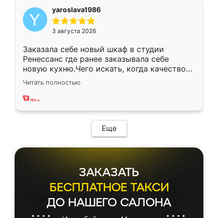
yaroslava1986
3 августа 2026
Заказала себе новый шкаф в студии
Ренессанс где ранее заказывала себе
новую кухню.Чего искать, когда качеством
вполне довольна. Служит кухня уже почти
Читать полностью
два года, нареканий нет.
Еще
ЗАКАЗАТЬ
БЕСПЛАТНОЕ ТАКСИ
ДО НАШЕГО САЛОНА