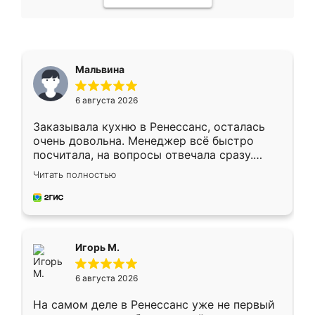
Мальвина
6 августа 2026
Заказывала кухню в Ренессанс, осталась
очень довольна. Менеджер всё быстро
посчитала, на вопросы отвечала сразу.
Замерщик приехал в субботу, подошёл к
Читать полностью
делу со всей ответственностью. Собрали
за день, ребята работали аккуратно, даже
пыли почти не было. Качество отличное,
ящики ходят плавно, ничего не скрипит.
Всё подошло как влитое.
Игорь М.
6 августа 2026
На самом деле в Ренессанс уже не первый