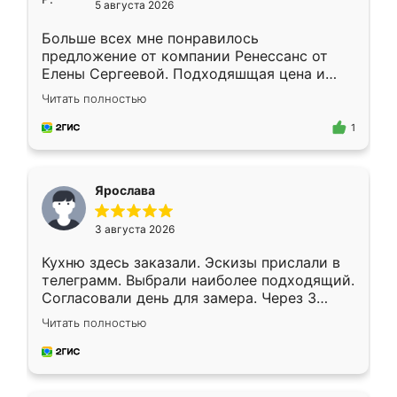
5 августа 2026
Больше всех мне понравилось
предложение от компании Ренессанс от
Елены Сергеевой. Подходяшщая цена и
короткие сроки изготовления. Приехавший
Читать полностью
для замера сотрудник Владислав
предложил по моему эскизу самый
1
подходящий вариант шкафа. Немного его
видоизменил, получилось даже лучше, чем
я хотела.
Ярослава
3 августа 2026
Кухню здесь заказали. Эскизы прислали в
телеграмм. Выбрали наиболее подходящий.
Согласовали день для замера. Через 3
недели кухня была уже готова. Остались
Читать полностью
довольны работой. Спасибо Ренессанс
мебель за качественную работу!