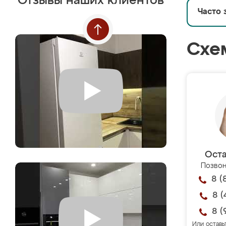
Отзывы наших клиентов
Часто 
Схе
Оста
Позвон
8 (
8 (
8 (
Или оставь