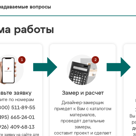
задаваемые вопросы
ма работы
вьте заявку
Замер и расчет
ите по номерам
Дизайнер-замерщик
800) 511-89-55
приедет к Вам с каталогом
материалов,
Вы
495) 665-24-01
проведёт детальные
р
926) 409-68-13
замеры,
д
составит проект и сделает
з
те заявку на сайте для