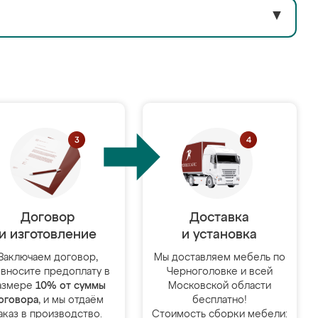
▼
Договор
Доставка
и изготовление
и установка
Заключаем договор,
Мы доставляем мебель по
 вносите предоплату в
Черноголовке и всей
азмере
10% от суммы
Московской области
оговора
, и мы отдаём
бесплатно!
аказ в производство.
Стоимость сборки мебели: