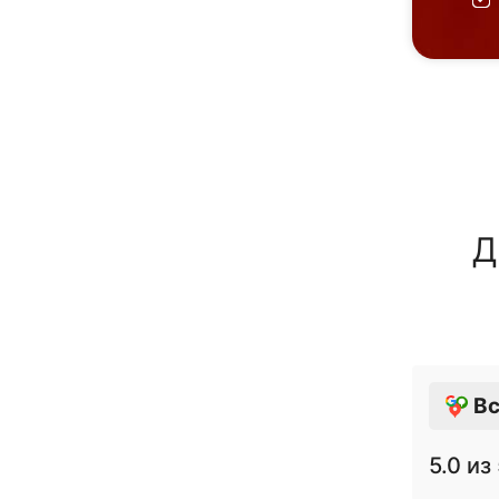
Д
Вс
5.0
из 