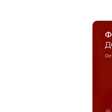
Ф
Д
Ост