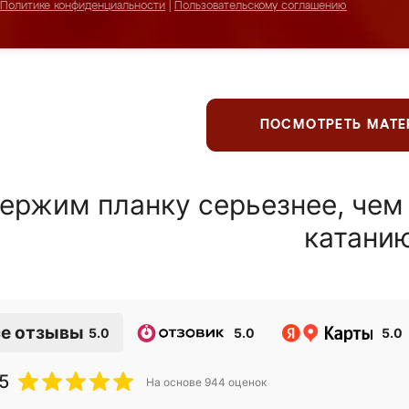
Политике конфиденциальности
|
Пользовательскому соглашению
ПОСМОТРЕТЬ МАТ
ержим планку серьезнее, чем
катани
е отзывы
5.0
5.0
5.0
5
На основе
944
оценок