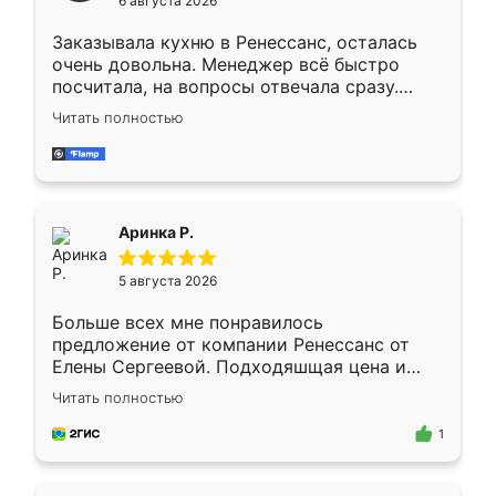
6 августа 2026
мебели буду заказывать только здесь.
Заказывала кухню в Ренессанс, осталась
очень довольна. Менеджер всё быстро
посчитала, на вопросы отвечала сразу.
Замерщик приехал в субботу, подошёл к
Читать полностью
делу со всей ответственностью. Собрали
за день, ребята работали аккуратно, даже
пыли почти не было. Качество отличное,
ящики ходят плавно, ничего не скрипит.
Всё подошло как влитое.
Аринка Р.
5 августа 2026
Больше всех мне понравилось
предложение от компании Ренессанс от
Елены Сергеевой. Подходяшщая цена и
короткие сроки изготовления. Приехавший
Читать полностью
для замера сотрудник Владислав
предложил по моему эскизу самый
1
подходящий вариант шкафа. Немного его
видоизменил, получилось даже лучше, чем