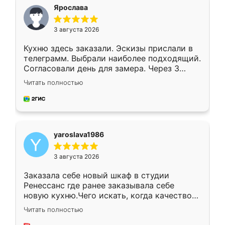
я хотела.
Ярослава
3 августа 2026
Кухню здесь заказали. Эскизы прислали в
телеграмм. Выбрали наиболее подходящий.
Согласовали день для замера. Через 3
недели кухня была уже готова. Остались
Читать полностью
довольны работой. Спасибо Ренессанс
мебель за качественную работу!
yaroslava1986
3 августа 2026
Заказала себе новый шкаф в студии
Ренессанс где ранее заказывала себе
новую кухню.Чего искать, когда качеством
вполне довольна. Служит кухня уже почти
Читать полностью
два года, нареканий нет.