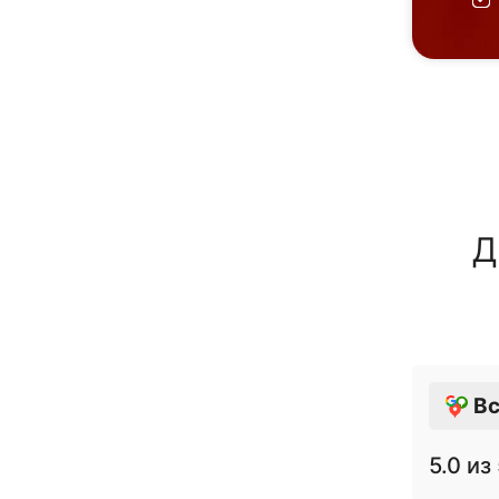
Д
Вс
5.0
из 