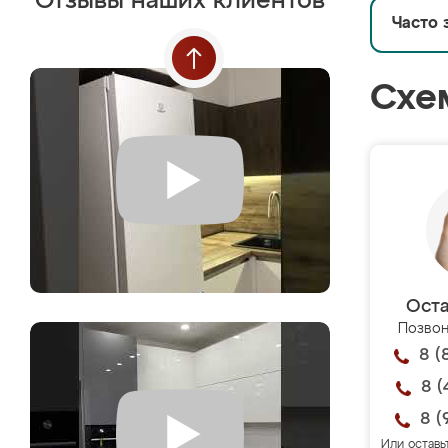
Отзывы наших клиентов
Часто 
Схе
Оста
Позвон
8 (
8 (
8 (
Или оставь