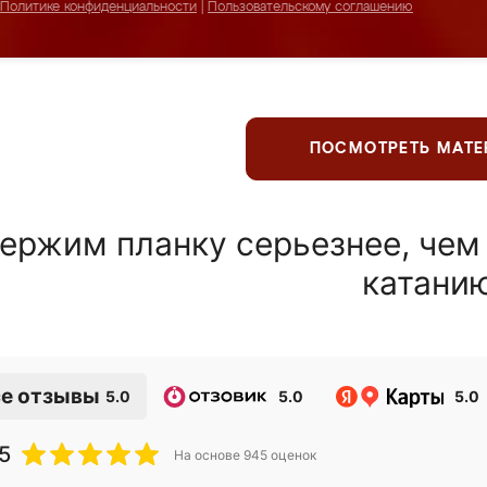
Политике конфиденциальности
|
Пользовательскому соглашению
ПОСМОТРЕТЬ МАТ
ержим планку серьезнее, чем
катани
е отзывы
5.0
5.0
5.0
5
На основе
945
оценок