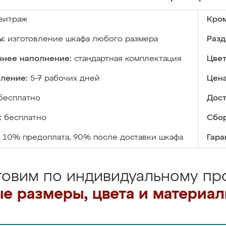
витраж
Кром
ы:
изготовление шкафа любого размера
Разд
ннее наполнение:
стандартная комплектация
Цвет
вление:
5-7 рабочих дней
Цена
бесплатно
Дост
:
бесплатно
Сбор
10% предоплата, 90% после доставки шкафа
Гара
товим по индивидуальному про
е размеры, цвета и материа