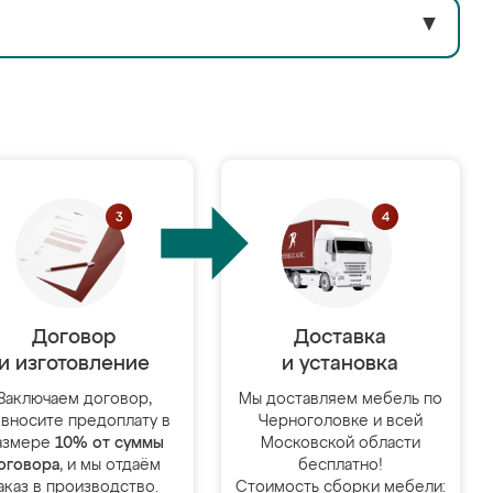
▼
Договор
Доставка
и изготовление
и установка
Заключаем договор,
Мы доставляем мебель по
 вносите предоплату в
Черноголовке и всей
азмере
10% от суммы
Московской области
оговора
, и мы отдаём
бесплатно!
аказ в производство.
Стоимость сборки мебели: