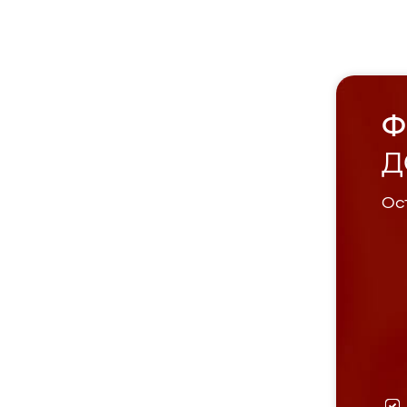
Ф
Д
Ост