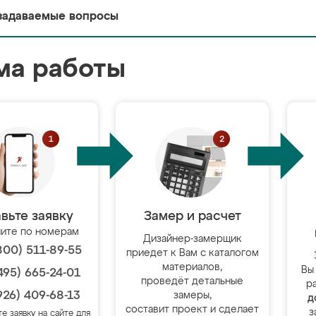
задаваемые вопросы
ма работы
вьте заявку
Замер и расчет
ите по номерам
Дизайнер-замерщик
800) 511-89-55
приедет к Вам с каталогом
материалов,
Вы
495) 665-24-01
проведёт детальные
р
926) 409-68-13
замеры,
д
составит проект и сделает
з
те заявку на сайте для