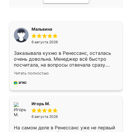
Мальвина
6 августа 2026
Заказывала кухню в Ренессанс, осталась
очень довольна. Менеджер всё быстро
посчитала, на вопросы отвечала сразу.
Замерщик приехал в субботу, подошёл к
Читать полностью
делу со всей ответственностью. Собрали
за день, ребята работали аккуратно, даже
пыли почти не было. Качество отличное,
ящики ходят плавно, ничего не скрипит.
Всё подошло как влитое.
Игорь М.
6 августа 2026
На самом деле в Ренессанс уже не первый