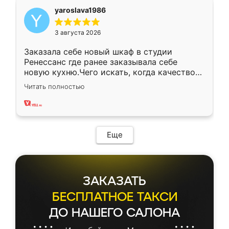
yaroslava1986
3 августа 2026
Заказала себе новый шкаф в студии
Ренессанс где ранее заказывала себе
новую кухню.Чего искать, когда качеством
вполне довольна. Служит кухня уже почти
Читать полностью
два года, нареканий нет.
Еще
ЗАКАЗАТЬ
БЕСПЛАТНОЕ ТАКСИ
ДО НАШЕГО САЛОНА