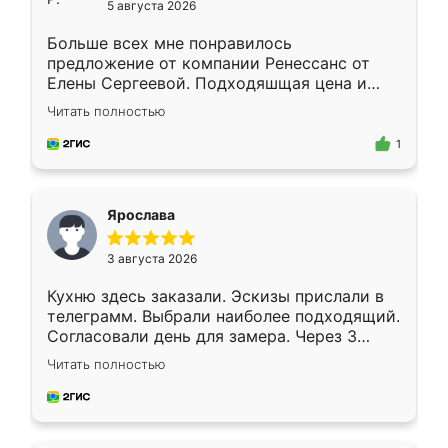
5 августа 2026
Больше всех мне понравилось
предложение от компании Ренессанс от
Елены Сергеевой. Подходяшщая цена и
короткие сроки изготовления. Приехавший
Читать полностью
для замера сотрудник Владислав
предложил по моему эскизу самый
1
подходящий вариант шкафа. Немного его
видоизменил, получилось даже лучше, чем
я хотела.
Ярослава
3 августа 2026
Кухню здесь заказали. Эскизы прислали в
телеграмм. Выбрали наиболее подходящий.
Согласовали день для замера. Через 3
недели кухня была уже готова. Остались
Читать полностью
довольны работой. Спасибо Ренессанс
мебель за качественную работу!