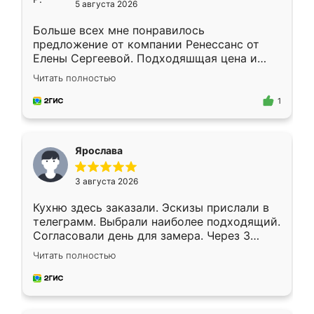
5 августа 2026
Больше всех мне понравилось
предложение от компании Ренессанс от
Елены Сергеевой. Подходяшщая цена и
короткие сроки изготовления. Приехавший
Читать полностью
для замера сотрудник Владислав
предложил по моему эскизу самый
1
подходящий вариант шкафа. Немного его
видоизменил, получилось даже лучше, чем
я хотела.
Ярослава
3 августа 2026
Кухню здесь заказали. Эскизы прислали в
телеграмм. Выбрали наиболее подходящий.
Согласовали день для замера. Через 3
недели кухня была уже готова. Остались
Читать полностью
довольны работой. Спасибо Ренессанс
мебель за качественную работу!