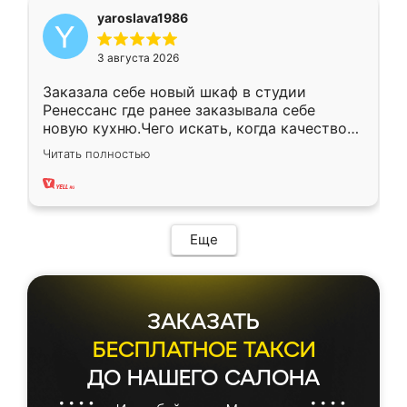
yaroslava1986
3 августа 2026
Заказала себе новый шкаф в студии
Ренессанс где ранее заказывала себе
новую кухню.Чего искать, когда качеством
вполне довольна. Служит кухня уже почти
Читать полностью
два года, нареканий нет.
Еще
ЗАКАЗАТЬ
БЕСПЛАТНОЕ ТАКСИ
ДО НАШЕГО САЛОНА