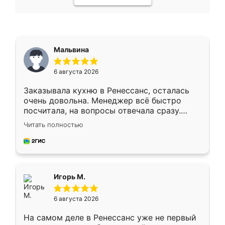
Мальвина
6 августа 2026
Заказывала кухню в Ренессанс, осталась
очень довольна. Менеджер всё быстро
посчитала, на вопросы отвечала сразу.
Замерщик приехал в субботу, подошёл к
Читать полностью
делу со всей ответственностью. Собрали
за день, ребята работали аккуратно, даже
пыли почти не было. Качество отличное,
ящики ходят плавно, ничего не скрипит.
Всё подошло как влитое.
Игорь М.
6 августа 2026
На самом деле в Ренессанс уже не первый