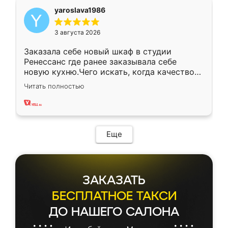
yaroslava1986
3 августа 2026
Заказала себе новый шкаф в студии
Ренессанс где ранее заказывала себе
новую кухню.Чего искать, когда качеством
вполне довольна. Служит кухня уже почти
Читать полностью
два года, нареканий нет.
Еще
ЗАКАЗАТЬ
БЕСПЛАТНОЕ ТАКСИ
ДО НАШЕГО САЛОНА