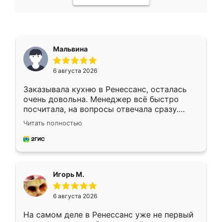
Мальвина
6 августа 2026
Заказывала кухню в Ренессанс, осталась
очень довольна. Менеджер всё быстро
посчитала, на вопросы отвечала сразу.
Замерщик приехал в субботу, подошёл к
Читать полностью
делу со всей ответственностью. Собрали
за день, ребята работали аккуратно, даже
пыли почти не было. Качество отличное,
ящики ходят плавно, ничего не скрипит.
Всё подошло как влитое.
Игорь М.
6 августа 2026
На самом деле в Ренессанс уже не первый