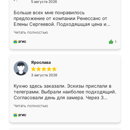
5 августа 2026
Больше всех мне понравилось
предложение от компании Ренессанс от
Елены Сергеевой. Подходяшщая цена и
короткие сроки изготовления. Приехавший
Читать полностью
для замера сотрудник Владислав
предложил по моему эскизу самый
1
подходящий вариант шкафа. Немного его
видоизменил, получилось даже лучше, чем
я хотела.
Ярослава
3 августа 2026
Кухню здесь заказали. Эскизы прислали в
телеграмм. Выбрали наиболее подходящий.
Согласовали день для замера. Через 3
недели кухня была уже готова. Остались
Читать полностью
довольны работой. Спасибо Ренессанс
мебель за качественную работу!